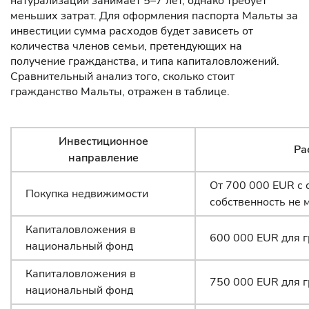
натурализации занимает 5–7 лет, однако требует
меньших затрат. Для оформления паспорта Мальты за
инвестиции сумма расходов будет зависеть от
количества членов семьи, претендующих на
получение гражданства, и типа капиталовложений.
Сравнительный анализ того, сколько стоит
гражданство Мальты, отражен в таблице.
Инвестиционное
Ра
направление
От 700 000 EUR с 
Покупка недвижимости
собственность не 
Капиталовложения в
600 000 EUR для г
национальный фонд
Капиталовложения в
750 000 EUR для г
национальный фонд