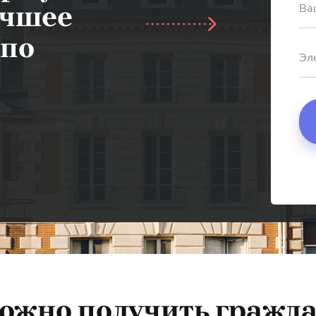
учшее
Ва
 по
Эл
ожно получить гражд