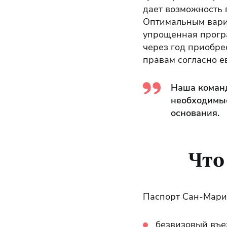
дает возможность 
Оптимальным вариа
упрощенная програ
через год приобрес
правам согласно е
Наша команд
необходимы
основания.
Что
Паспорт Сан-Мари
безвизовый въез