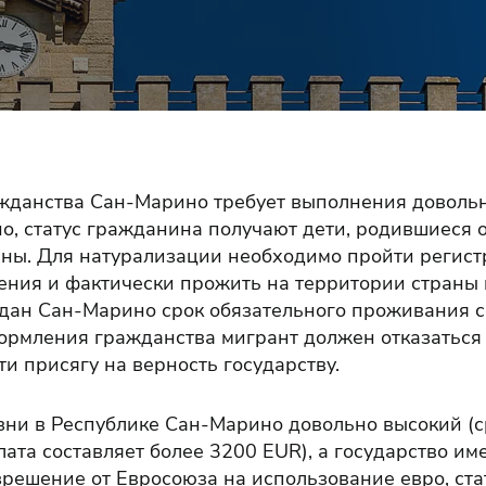
жданства Сан-Марино требует выполнения доволь
о, статус гражданина получают дети, родившиеся о
ны. Для натурализации необходимо пройти регист
ения и фактически прожить на территории страны н
дан Сан-Марино срок обязательного проживания с
формления гражданства мигрант должен отказаться 
и присягу на верность государству.
зни в Республике Сан-Марино довольно высокий (
ата составляет более 3200 EUR), а государство им
зрешение от Евросоюза на использование евро, ст