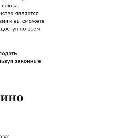
 союза.
ства является
виям вы сможете
 доступ ко всем
подать
льзуя законные
рино
юза;