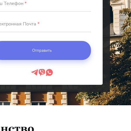
ш Телефон
*
ектронная Почта
*
анство