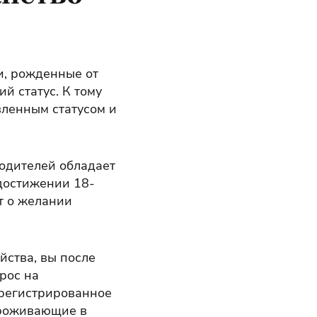
и, рожденные от
й статус. К тому
вленным статусом и
родителей обладает
достижении 18-
т о желании
йства, вы после
рос на
арегистрированное
проживающие в