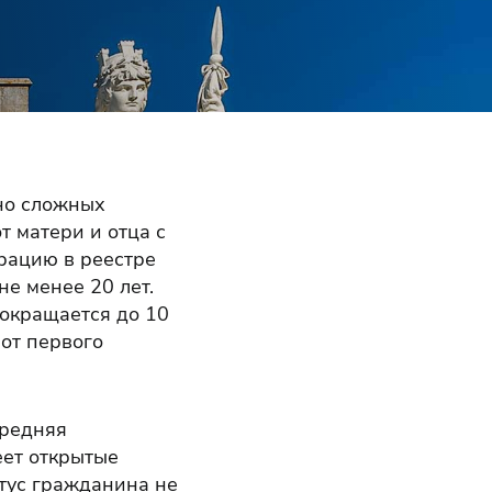
но сложных
т матери и отца с
рацию в реестре
е менее 20 лет.
окращается до 10
от первого
средняя
еет открытые
атус гражданина не