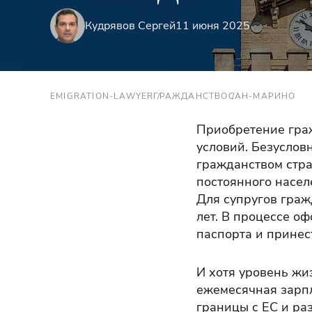
Кудрявов Сергей
11 июня 2025
EMIGRATION-LAWYER
ГРАЖДАНСТВО
САН-МАРИНО
Приобретение гра
условий. Безусловн
гражданством стра
постоянного насел
Для супругов граж
лет. В процессе о
паспорта и принест
И хотя уровень жи
ежемесячная зарпл
границы с ЕС и ра