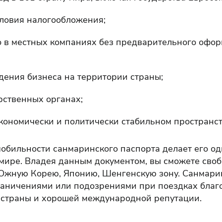
ловия налогообложения;
о в местных компаниях без предварительного офо
дения бизнеса на территории страны;
рственных органах;
кономически и политически стабильном пространст
обильности санмаринского паспорта делает его о
мире. Владея данным документом, вы сможете своб
Южную Корею, Японию, Шенгенскую зону. Санмари
раничениями или подозрениями при поездках благ
 страны и хорошей международной репутации.