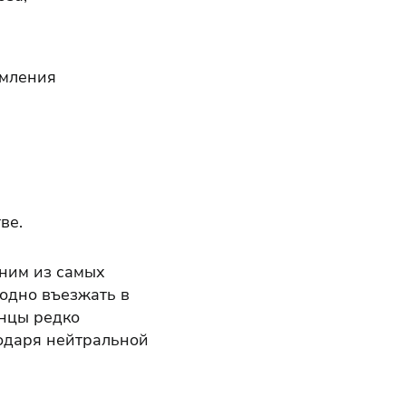
рмления
ве.
дним из самых
одно въезжать в
нцы редко
одаря нейтральной