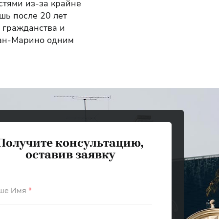
стями из-за крайне
шь после 20 лет
 гражданства и
Сан-Марино одним
Получите консультацию,
оставив заявку
ше Имя
*