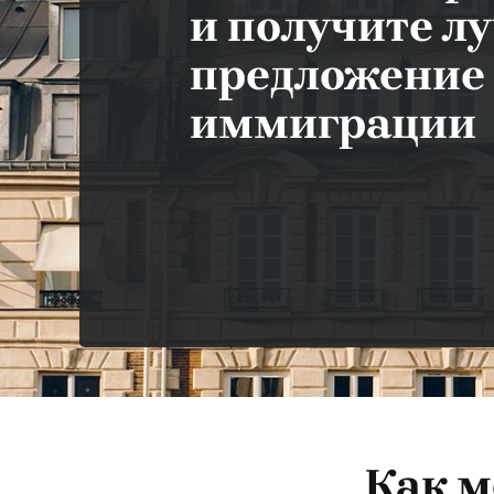
и получите л
предложение
иммиграции
Как м