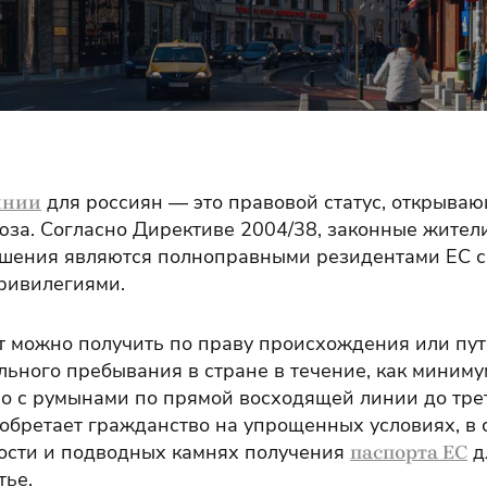
для россиян — это правовой статус, открыва
ынии
юза. Согласно Директиве 2004/38, законные жител
ашения являются полноправными резидентами ЕС с
ривилегиями.
 можно получить по праву происхождения или пут
ьного пребывания в стране в течение, как минимум,
о с румынами по прямой восходящей линии до тре
обретает гражданство на упрощенных условиях, в с
мости и подводных камнях получения
д
паспорта ЕС
тье.