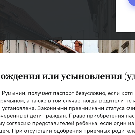
рождения или усыновления (у
 Румынии, получает паспорт безусловно, если хотя 
 румыном, а также в том случае, когда родители не
е установлена. Законными преемниками статуса сч
черенные) дети граждан. Право приобретения пас
му согласию представителей ребенка, если один и
цем. При отсутствии одобрения приемных родител