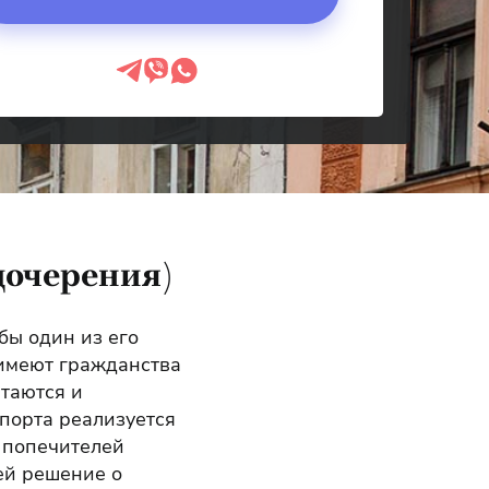
дочерения)
бы один из его
 имеют гражданства
итаются и
порта реализуется
з попечителей
ей решение о