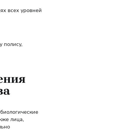
ях всех уровней
 полису,
ения
ва
 биологические
кже лица,
льно