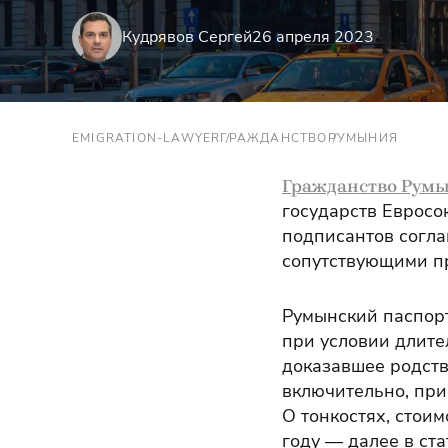
Кудрявов Сергей
26 апреля 2023
EMIGRATION-LAWYER
ГРАЖДАНСТВО
РУМЫНИЯ
Гражданство Рум
государств Евросо
подписантов согл
сопутствующими п
Румынский паспорт
при условии длител
доказавшее родств
включительно, при
О тонкостях, стои
году — далее в ста