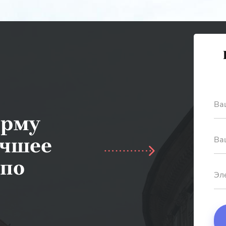
Ва
орму
учшее
Ва
 по
Эл