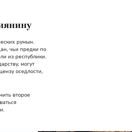
сиянину
еских румын.
ан, чьи предки по
ли из республики.
арству, могут
цензу оседлости,
мить второе
ваться
и.