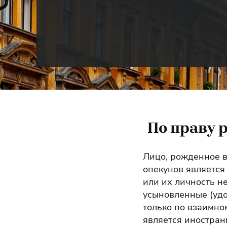
По праву 
Лицо, рожденное в
опекунов является
или их личность н
усыновленные (удо
только по взаимно
является иностран