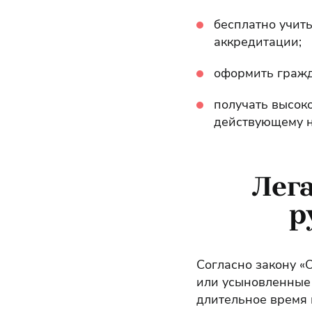
бесплатно учит
аккредитации;
оформить гражд
получать высок
действующему н
Лег
р
Согласно закону «
или усыновленные 
длительное время